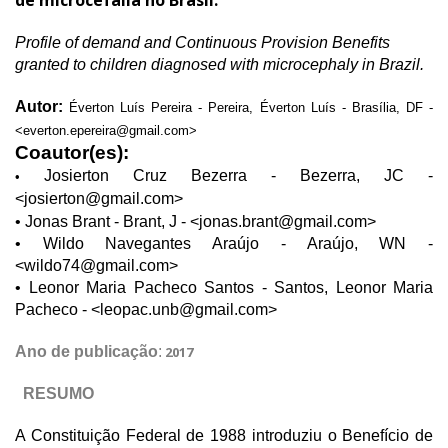
de microcefalia no Brasil.
Profile of demand and Continuous Provision Benefits
granted to children diagnosed with microcephaly in Brazil.
Autor:
Éverton Luís Pereira - Pereira, Éverton Luís - Brasília, DF -
<
everton.epereira@gmail.com
>
Coautor(es):
Josierton Cruz Bezerra - Bezerra, JC -
•
<
josierton@gmail.com
>
• Jonas Brant - Brant, J - <
jonas.brant@gmail.com
>
• Wildo Navegantes Araújo - Araújo, WN -
<
wildo74@gmail.com
>
• Leonor Maria Pacheco Santos - Santos, Leonor Maria
Pacheco - <
leopac.unb@gmail.com
>
Ano de publicação
:
2017
RESUMO
A Constituição Federal de 1988 introduziu o Benefício de